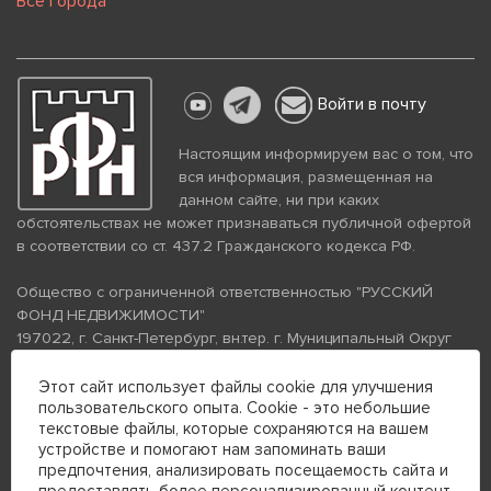
Все города
Войти в почту
Настоящим информируем вас о том, что
вся информация, размещенная на
данном сайте, ни при каких
обстоятельствах не может признаваться публичной офертой
в соответствии со ст. 437.2 Гражданского кодекса РФ.
Общество с ограниченной ответственностью "РУССКИЙ
ФОНД НЕДВИЖИМОСТИ"
197022, г. Санкт-Петербург, вн.тер. г. Муниципальный Округ
Аптекарский Остров, ул. Петропавловская, дом 8, литера А,
помещение 26Н, комната 103
Этот сайт использует файлы cookie для улучшения
пользовательского опыта. Cookie - это небольшие
ИНН 7813672570 КПП 781301001 ОГРН 1237800058870
текстовые файлы, которые сохраняются на вашем
Политика конфиденциальности
Политика обработки
устройстве и помогают нам запоминать ваши
персональных данных
предпочтения, анализировать посещаемость сайта и
Телефон для связи: