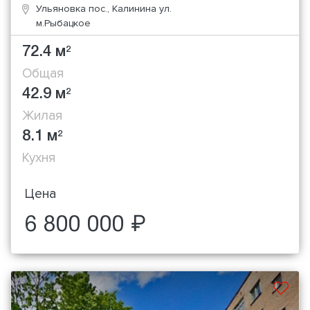
Ульяновка пос., Калинина ул.
м.Рыбацкое
72.4 м
2
Общая
42.9 м
2
Жилая
8.1 м
2
Кухня
Цена
6 800 000 ₽