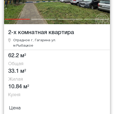
2-х комнатная квартира
Отрадное г., Гагарина ул.
м.Рыбацкое
62.2 м
2
Общая
33.1 м
2
Жилая
10.84 м
2
Кухня
Цена