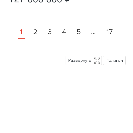
1
2
3
4
5
…
17
Развернуть
Полигон