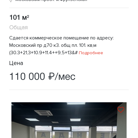
101 м
2
Общая
Сдается коммерческое помещение по адресу:
Московский пр д70 к3. общ пл. 101. кв,м
(30.3+21,3+10.9+11.4++9,5+13&#
Подробнее
Цена
110 000 ₽/мес