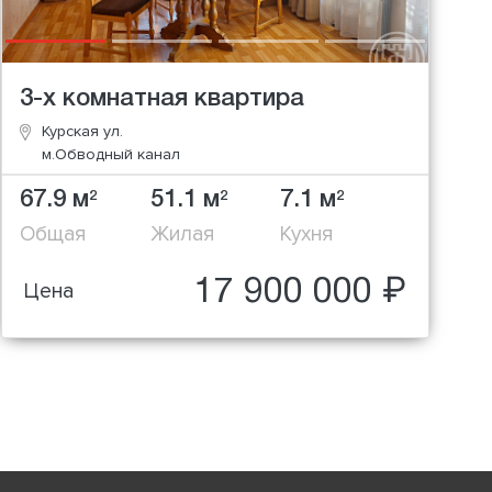
3-х комнатная квартира
Курская ул.
м.Обводный канал
67.9 м
51.1 м
7.1 м
2
2
2
Общая
Жилая
Кухня
17 900 000 ₽
Цена