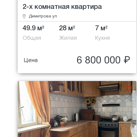
2-х комнатная квартира
Димитрова ул.
49.9 м
28 м
7 м
2
2
2
Общая
Жилая
Кухня
6 800 000 ₽
Цена