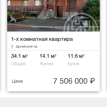
1-х комнатная квартира
Дунайский пр.
34.1 м
14.1 м
11.6 м
2
2
2
Общая
Жилая
Кухня
7 506 000 ₽
Цена