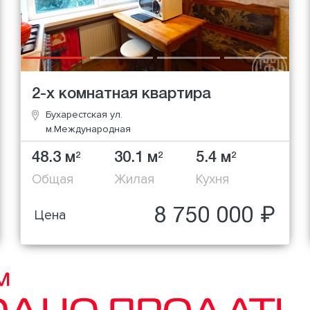
2-х комнатная квартира
Бухарестская ул.
м.Международная
48.3 м
30.1 м
5.4 м
2
2
2
Общая
Жилая
Кухня
8 750 000 ₽
Цена