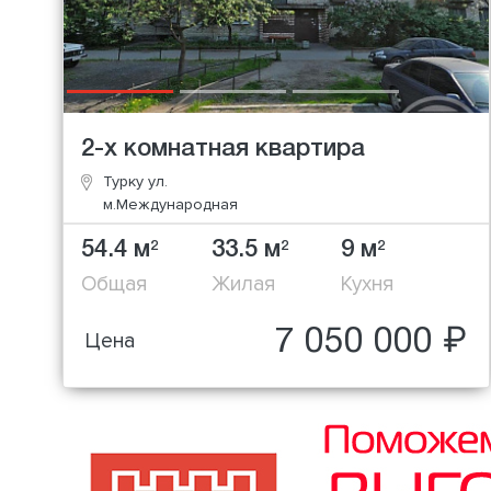
2-х комнатная квартира
Турку ул.
м.Международная
54.4 м
33.5 м
9 м
2
2
2
Общая
Жилая
Кухня
7 050 000 ₽
Цена