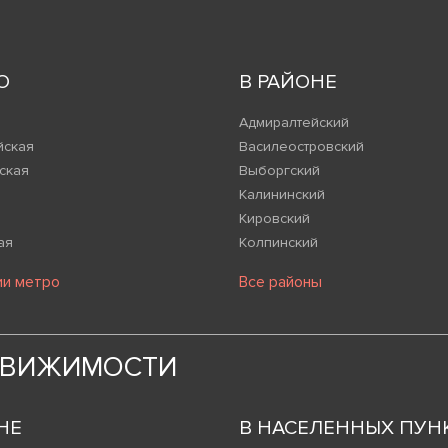
О
В РАЙОНЕ
Адмиралтейский
йская
Василеостровский
ская
Выборгский
Калининский
Кировский
ая
Колпинский
ии метро
Все районы
ДВИЖИМОСТИ
НЕ
В НАСЕЛЕННЫХ ПУН