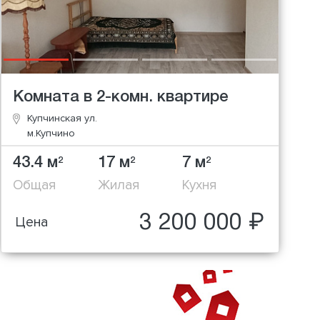
Комната в 2-комн. квартире
Купчинская ул.
м.Купчино
43.4 м
17 м
7 м
2
2
2
Общая
Жилая
Кухня
3 200 000 ₽
Цена