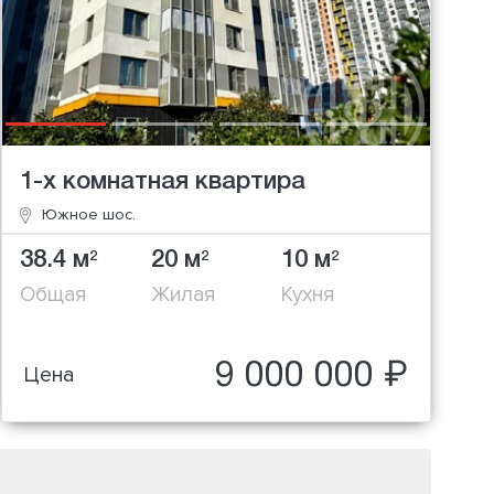
1-х комнатная квартира
Южное шос.
38.4 м
20 м
10 м
2
2
2
Общая
Жилая
Кухня
9 000 000 ₽
Цена