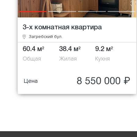
3-х комнатная квартира
Загребский бул.
60.4 м
38.4 м
9.2 м
2
2
2
Общая
Жилая
Кухня
8 550 000 ₽
Цена