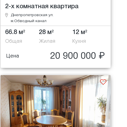
2-х комнатная квартира
Днепропетровская ул.
м.Обводный канал
66.8 м
28 м
12 м
2
2
2
Общая
Жилая
Кухня
20 900 000 ₽
Цена