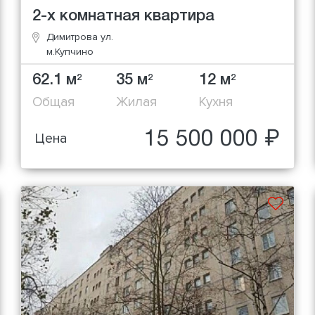
2-х комнатная квартира
Димитрова ул.
м.Купчино
62.1 м
35 м
12 м
2
2
2
Общая
Жилая
Кухня
15 500 000 ₽
Цена