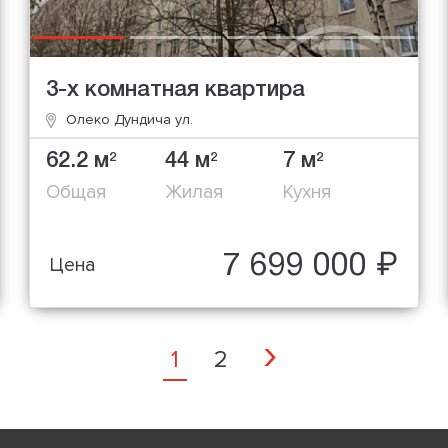
3-х комнатная квартира
Олеко Дундича ул.
62.2 м
44 м
7 м
2
2
2
Общая
Жилая
Кухня
7 699 000 ₽
Цена
Next
›
1
2