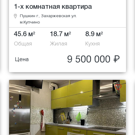
1-х комнатная квартира
Пушкин г., Захаржевская ул.
м.Купчино
45.6 м
18.7 м
8.9 м
2
2
2
Общая
Жилая
Кухня
9 500 000 ₽
Цена