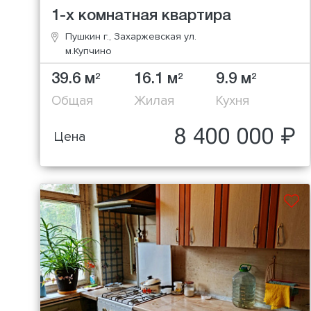
1-х комнатная квартира
Пушкин г., Захаржевская ул.
м.Купчино
39.6 м
16.1 м
9.9 м
2
2
2
Общая
Жилая
Кухня
8 400 000 ₽
Цена