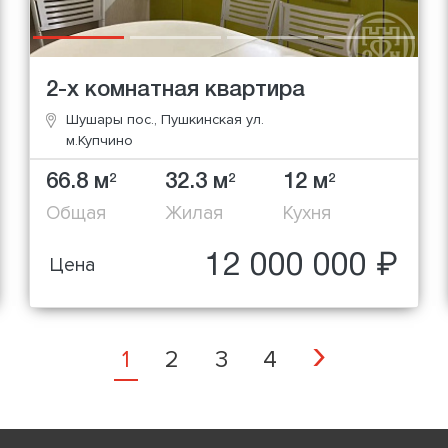
2-х комнатная квартира
Шушары пос., Пушкинская ул.
м.Купчино
66.8 м
32.3 м
12 м
2
2
2
Общая
Жилая
Кухня
12 000 000 ₽
Цена
Next
›
1
2
3
4