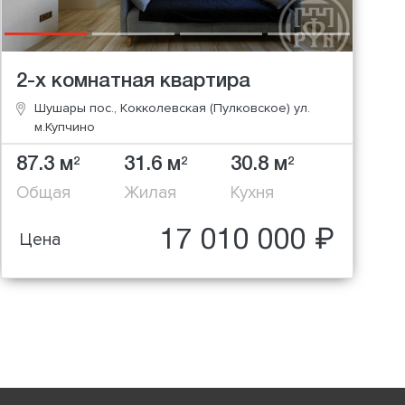
2-х комнатная квартира
Шушары пос., Кокколевская (Пулковское) ул.
м.Купчино
87.3 м
31.6 м
30.8 м
2
2
2
Общая
Жилая
Кухня
17 010 000 ₽
Цена