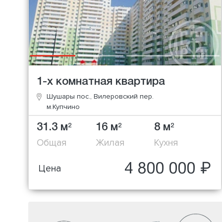
1-х комнатная квартира
Шушары пос., Вилеровский пер.
м.Купчино
31.3 м
16 м
8 м
2
2
2
Общая
Жилая
Кухня
4 800 000 ₽
Цена