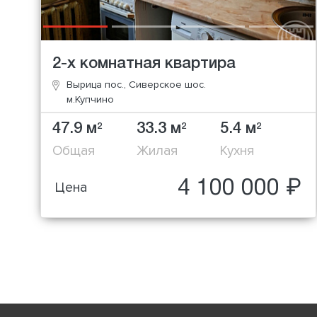
2-х комнатная квартира
Вырица пос., Сиверское шос.
м.Купчино
47.9 м
33.3 м
5.4 м
2
2
2
Общая
Жилая
Кухня
4 100 000 ₽
Цена