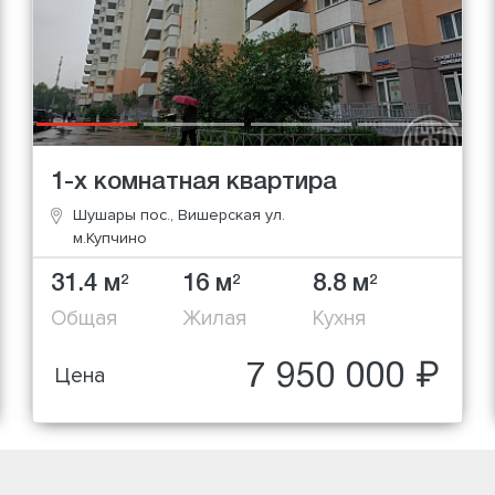
1-х комнатная квартира
Шушары пос., Вишерская ул.
м.Купчино
31.4 м
16 м
8.8 м
2
2
2
Общая
Жилая
Кухня
7 950 000 ₽
Цена