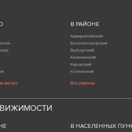
О
В РАЙОНЕ
Адмиралтейский
йская
Василеостровский
ская
Выборгский
Калининский
Кировский
ая
Колпинский
ии метро
Все районы
ДВИЖИМОСТИ
НЕ
В НАСЕЛЕННЫХ ПУН