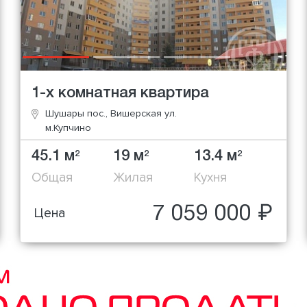
1-х комнатная квартира
Шушары пос., Вишерская ул.
м.Купчино
45.1 м
19 м
13.4 м
2
2
2
Общая
Жилая
Кухня
7 059 000 ₽
Цена