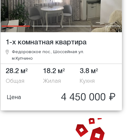
1-х комнатная квартира
Федоровское пос., Шоссейная ул.
м.Купчино
28.2 м
18.2 м
3.8 м
2
2
2
Общая
Жилая
Кухня
4 450 000 ₽
Цена