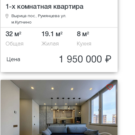
1-х комнатная квартира
Вырица пос., Румянцева ул.
м.Купчино
32 м
19.1 м
8 м
2
2
2
Общая
Жилая
Кухня
1 950 000 ₽
Цена