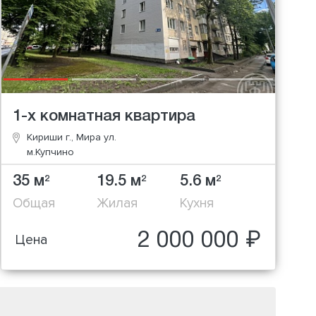
1-х комнатная квартира
Кириши г., Мира ул.
м.Купчино
35 м
19.5 м
5.6 м
2
2
2
Общая
Жилая
Кухня
2 000 000 ₽
Цена