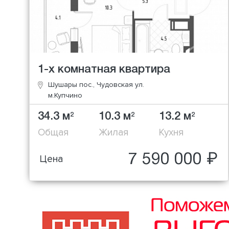
1-х комнатная квартира
Шушары пос., Чудовская ул.
м.Купчино
34.3 м
10.3 м
13.2 м
2
2
2
Общая
Жилая
Кухня
7 590 000 ₽
Цена