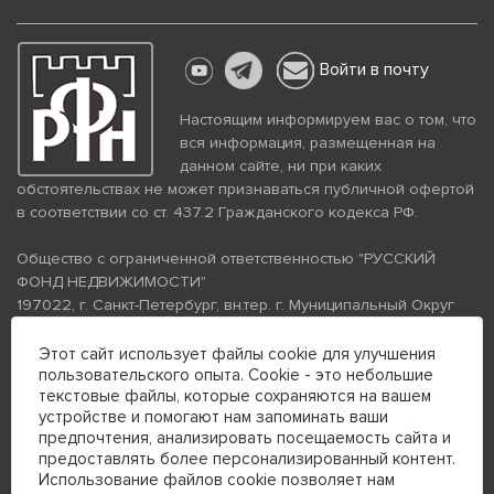
Войти в почту
Настоящим информируем вас о том, что
вся информация, размещенная на
данном сайте, ни при каких
обстоятельствах не может признаваться публичной офертой
в соответствии со ст. 437.2 Гражданского кодекса РФ.
Общество с ограниченной ответственностью "РУССКИЙ
ФОНД НЕДВИЖИМОСТИ"
197022, г. Санкт-Петербург, вн.тер. г. Муниципальный Округ
Аптекарский Остров, ул. Петропавловская, дом 8, литера А,
помещение 26Н, комната 103
Этот сайт использует файлы cookie для улучшения
пользовательского опыта. Cookie - это небольшие
ИНН 7813672570 КПП 781301001 ОГРН 1237800058870
текстовые файлы, которые сохраняются на вашем
Политика конфиденциальности
Политика обработки
устройстве и помогают нам запоминать ваши
персональных данных
предпочтения, анализировать посещаемость сайта и
Телефон для связи:
предоставлять более персонализированный контент.
+7 (812) 200-99-98
Использование файлов cookie позволяет нам