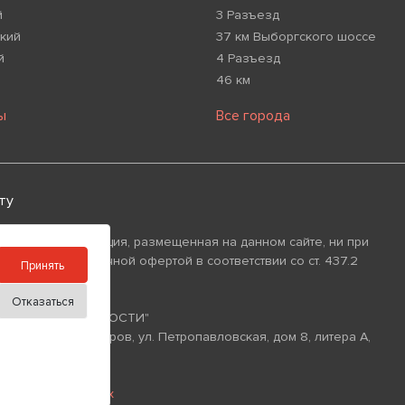
й
3 Разъезд
кий
37 км Выборгского шоссе
й
4 Разъезд
46 км
ы
Все города
ту
 что вся информация, размещенная на данном сайте, ни при
изнаваться публичной офертой в соответствии со ст. 437.2
Принять
Отказаться
ИЙ ФОНД НЕДВИЖИМОСТИ"
уг Аптекарский Остров, ул. Петропавловская, дом 8, литера А,
0
рсональных данных