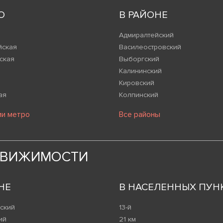
О
В РАЙОНЕ
Адмиралтейский
йская
Василеостровский
ская
Выборгский
Калининский
Кировский
ая
Колпинский
ии метро
Все районы
ДВИЖИМОСТИ
НЕ
В НАСЕЛЕННЫХ ПУН
ский
13-й
ий
21 км