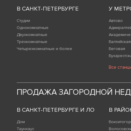
В САНКТ-ПЕТЕРБУРГЕ
У МЕТР
Студии
Автово
Однокомнатные
Адмиралте
Двухкомнатные
Академиче
Трехкомнатные
Балтийская
Четырехкомнатные и более
Беговая
Бухарестск
Все станц
ПРОДАЖА ЗАГОРОДНОЙ НЕ
В САНКТ-ПЕТЕРБУРГЕ И ЛО
В РАЙО
Дом
Бокситогор
Таунхаус
Волосовск