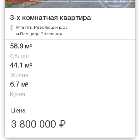
3-х комнатная квартира
Мга пгт., Революции шос.
м.Площадь Восстания
58.9 м
2
Общая
44.1 м
2
Жилая
6.7 м
2
Кухня
Цена
3 800 000 ₽