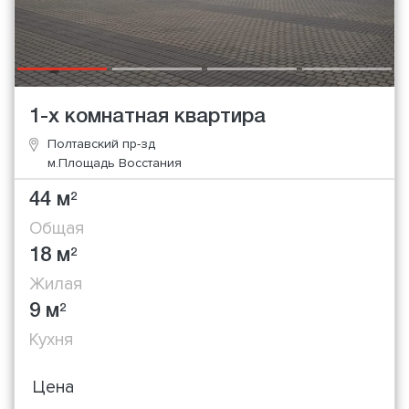
1-х комнатная квартира
Полтавский пр-зд
м.Площадь Восстания
44 м
2
Общая
18 м
2
Жилая
9 м
2
Кухня
Цена