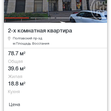
2-х комнатная квартира
Полтавский пр-зд
м.Площадь Восстания
78.7 м
2
Общая
39.6 м
2
Жилая
18.8 м
2
Кухня
Цена