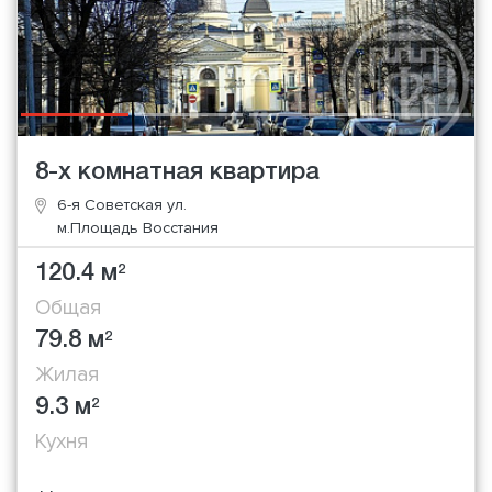
8-х комнатная квартира
6-я Советская ул.
м.Площадь Восстания
120.4 м
2
Общая
79.8 м
2
Жилая
9.3 м
2
Кухня