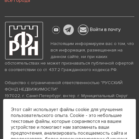
Все города
Войти в почту
Настоящим информируем вас о том, что
вся информация, размещенная на
данном сайте, ни при каких
обстоятельствах не может признаваться публичной офертой
в соответствии со ст. 437.2 Гражданского кодекса РФ.
Общество с ограниченной ответственностью "РУССКИЙ
ФОНД НЕДВИЖИМОСТИ"
197022, г. Санкт-Петербург, вн.тер. г. Муниципальный Округ
Аптекарский Остров, ул. Петропавловская, дом 8, литера А,
помещение 26Н, комната 103
Этот сайт использует файлы cookie для улучшения
пользовательского опыта. Cookie - это небольшие
ИНН 7813672570 КПП 781301001 ОГРН 1237800058870
текстовые файлы, которые сохраняются на вашем
Политика конфиденциальности
Политика обработки
устройстве и помогают нам запоминать ваши
персональных данных
предпочтения, анализировать посещаемость сайта и
Телефон для связи: