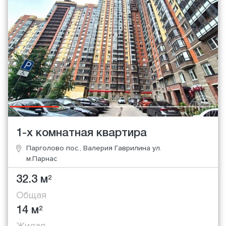
1-х комнатная квартира
Парголово пос., Валерия Гаврилина ул.
м.Парнас
32.3 м
2
Общая
14 м
2
Жилая