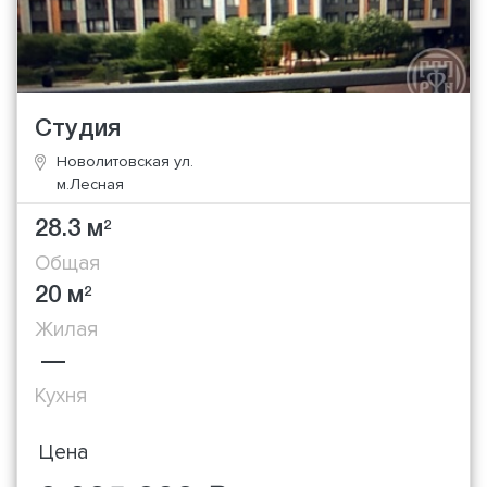
Студия
Новолитовская ул.
м.Лесная
28.3 м
2
Общая
20 м
2
Жилая
—
Кухня
Цена