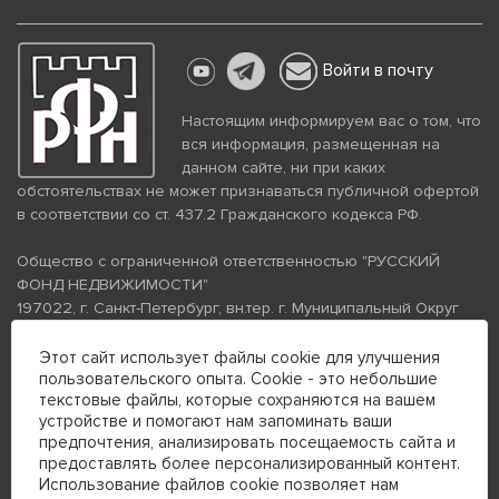
Войти в почту
Настоящим информируем вас о том, что
вся информация, размещенная на
данном сайте, ни при каких
обстоятельствах не может признаваться публичной офертой
в соответствии со ст. 437.2 Гражданского кодекса РФ.
Общество с ограниченной ответственностью "РУССКИЙ
ФОНД НЕДВИЖИМОСТИ"
197022, г. Санкт-Петербург, вн.тер. г. Муниципальный Округ
Аптекарский Остров, ул. Петропавловская, дом 8, литера А,
помещение 26Н, комната 103
Этот сайт использует файлы cookie для улучшения
пользовательского опыта. Cookie - это небольшие
ИНН 7813672570 КПП 781301001 ОГРН 1237800058870
текстовые файлы, которые сохраняются на вашем
Политика конфиденциальности
Политика обработки
устройстве и помогают нам запоминать ваши
персональных данных
предпочтения, анализировать посещаемость сайта и
Телефон для связи:
предоставлять более персонализированный контент.
+7 (812) 200-99-98
Использование файлов cookie позволяет нам