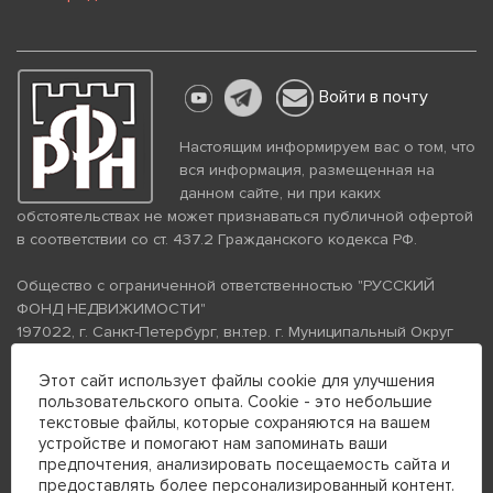
Войти в почту
Настоящим информируем вас о том, что
вся информация, размещенная на
данном сайте, ни при каких
обстоятельствах не может признаваться публичной офертой
в соответствии со ст. 437.2 Гражданского кодекса РФ.
Общество с ограниченной ответственностью "РУССКИЙ
ФОНД НЕДВИЖИМОСТИ"
197022, г. Санкт-Петербург, вн.тер. г. Муниципальный Округ
Аптекарский Остров, ул. Петропавловская, дом 8, литера А,
помещение 26Н, комната 103
Этот сайт использует файлы cookie для улучшения
пользовательского опыта. Cookie - это небольшие
ИНН 7813672570 КПП 781301001 ОГРН 1237800058870
текстовые файлы, которые сохраняются на вашем
Политика конфиденциальности
Политика обработки
устройстве и помогают нам запоминать ваши
персональных данных
предпочтения, анализировать посещаемость сайта и
Телефон для связи:
предоставлять более персонализированный контент.