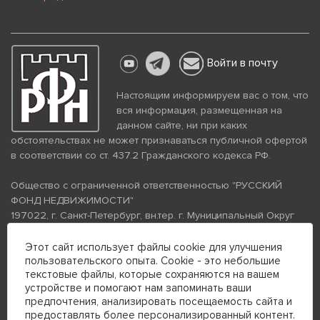
Войти в почту
Настоящим информируем вас о том, что
вся информация, размещенная на
данном сайте, ни при каких
обстоятельствах не может признаваться публичной офертой
в соответствии со ст. 437.2 Гражданского кодекса РФ.
Общество с ограниченной ответственностью "РУССКИЙ
ФОНД НЕДВИЖИМОСТИ"
197022, г. Санкт-Петербург, вн.тер. г. Муниципальный Округ
Аптекарский Остров, ул. Петропавловская, дом 8, литера А,
помещение 26Н, комната 103
Этот сайт использует файлы cookie для улучшения
пользовательского опыта. Cookie - это небольшие
ИНН 7813672570 КПП 781301001 ОГРН 1237800058870
текстовые файлы, которые сохраняются на вашем
Политика конфиденциальности
Политика обработки
устройстве и помогают нам запоминать ваши
персональных данных
предпочтения, анализировать посещаемость сайта и
Телефон для связи:
предоставлять более персонализированный контент.