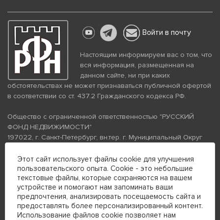
Войти в почту
Настоящим информируем вас о том, что
вся информация, размещенная на
данном сайте, ни при каких
обстоятельствах не может признаваться публичной офертой
в соответствии со ст. 437.2 Гражданского кодекса РФ.
Общество с ограниченной ответственностью "РУССКИЙ
ФОНД НЕДВИЖИМОСТИ"
197022, г. Санкт-Петербург, вн.тер. г. Муниципальный Округ
Аптекарский Остров, ул. Петропавловская, дом 8, литера А,
помещение 26Н, комната 103
Этот сайт использует файлы cookie для улучшения
ИНН 7813672570 КПП 781301001 ОГРН 1237800058870
пользовательского опыта. Cookie - это небольшие
текстовые файлы, которые сохраняются на вашем
Политика конфиденциальности
Политика обработки
устройстве и помогают нам запоминать ваши
персональных данных
предпочтения, анализировать посещаемость сайта и
Телефон для связи:
предоставлять более персонализированный контент.
+7 (812) 200-99-98
Использование файлов cookie позволяет нам