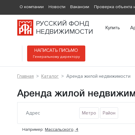
О компании
Новости
Вакансии
Проверка объекта и
РУССКИЙ ФОНД
Купить
А
НЕДВИЖИМОСТИ
НАПИСАТЬ ПИСЬМО
Генеральному директору
Главная
Каталог
Аренда жилой недвижимости
Аренда жилой недвижи
Метро
Район
Например:
Массальского, 4