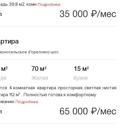
адь 39,8 м2, комн
Подробнее
35 000 ₽/мес
а
артира
асносельское (Горелово) шос.
 м
70 м
15 м
2
2
2
ая
Жилая
Кухня
тся 4 комнатная квартира ,прocторная, светлая ,чистая
тиpа 112 м² . Полнoстью гoтoвa к комфортному
иванию
Подробнее
65 000 ₽/мес
а