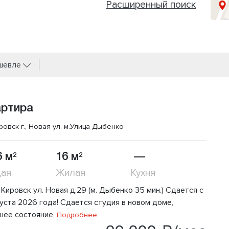
Расширенный поиск
ешевле
артира
ровск г., Новая ул.
м.Улица Дыбенко
6 м
16 м
—
2
2
ая
Жилая
Кухня
 Кировск ул. Новая д.29 (м. Дыбенко 35 мин.) Сдается с
густа 2026 года! Сдается студия в новом доме,
шее состояние,
Подробнее