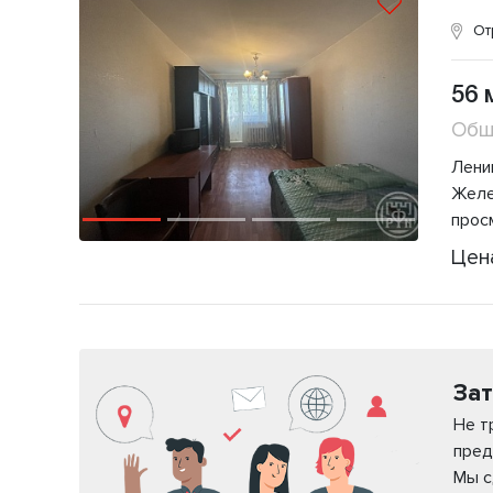
От
56 
Общ
Ленин
Желе
просм
Цен
Зат
Не т
пред
Мы с