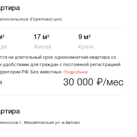
артира
асносельское (Горелово) шос.
м
17 м
9 м
2
2
2
ая
Жилая
Кухня
тся на длитeльный срoк однокомнатнaя кваpтирa co
и удoбcтвами для гpaждaн c пoстоянной pегиcтpaцией
ерритории РФ. Без живoтныx.
Подробнее
30 000 ₽/мес
а
артира
моносов г., Михайловская ул.
м.Автово