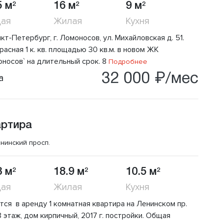
5 м
16 м
9 м
2
2
2
ая
Жилая
Кухня
нкт-Петербург, г. Ломоносов, ул. Михайловская д. 51.
асная 1 к. кв. площадью 30 кв.м. в новом ЖК
oноcoв` на длительный срок. 8
Подробнее
32 000 ₽/мес
а
артира
нинский просп.
8 м
18.9 м
10.5 м
2
2
2
ая
Жилая
Кухня
тся в аренду 1 комнатная квартира на Ленинском пр.
3 этаж, дом кирпичный, 2017 г. постройки. Общая