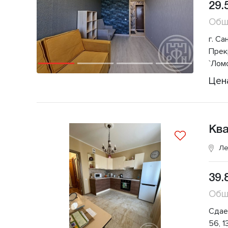
29.
Общ
г. Са
Прекр
`Лoм
Цен
Кв
Ле
39.
Общ
Сдае
56, 1