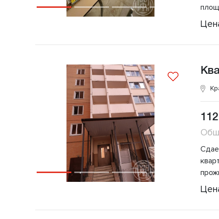
площ
Цен
Кв
Кр
112
Общ
Сдаe
квар
прож
Цен