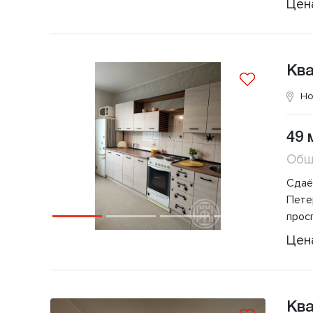
Цен
Кв
Но
49 
Общ
Сдаё
Пете
прос
Цен
Кв