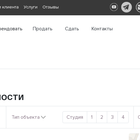
 клиента
Услуги
Отзывы
рендовать
Продать
Сдать
Контакты
мости
Тип объекта
Студия
1
2
3
4