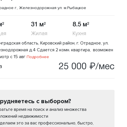
радное г., Железнодорожная ул.
м.Рыбацкое
м
31 м
8.5 м
2
2
2
ая
Жилая
Кухня
градская область, Кировский район, г. Отрадное, ул.
знодорожная д.4 Сдается 2 комн. квартира, возможен
отр с 15 авг
Подробнее
25 000 ₽/мес
а
рудняетесь с выбором?
ратьте время на поиск и анализ множества
ложений недвижимости
делаем это за вас профессионально, быстро,