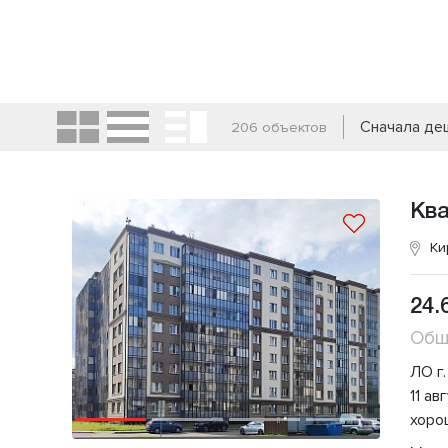
Сначала д
206 объектов
Кв
Ки
24.
Общ
ЛО г.
11 ав
хоро