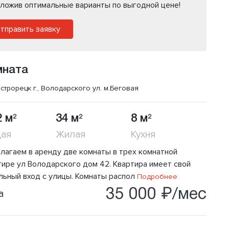
ложив оптимальные варианты по выгодной цене!
тправить заявку
мната
строрецк г., Володарского ул.
м.Беговая
2 м
34 м
8 м
2
2
2
ая
Жилая
Кухня
лагаем в аренду две комнаты в трех комнатной
тире ул Володарского дом 42. Квартира имеет свой
льный вход с улицы. Комнаты распол
Подробнее
35 000 ₽/мес
а