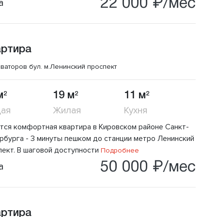
22 000 ₽/мес
а
артира
ваторов бул.
м.Ленинский проспект
м
19 м
11 м
2
2
2
ая
Жилая
Кухня
тся комфортная квартира в Кировском районе Санкт-
рбурга - 3 минуты пешком до станции метро Ленинский
пект. В шаговой доступности
Подробнее
50 000 ₽/мес
а
артира