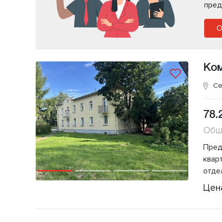
пред
О
Ко
Се
78.
Общ
Пред
квар
отде
Цен