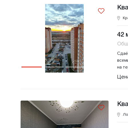
Кв
Кр
42 
Общ
Сдаё
вceм
на т
Цен
Кв
Ло