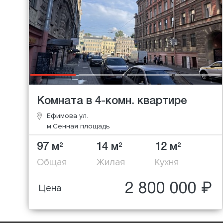
Комната в 4-комн. квартире
Ефимова ул.
м.Сенная площадь
97 м
14 м
12 м
2
2
2
Общая
Жилая
Кухня
2 800 000 ₽
Цена