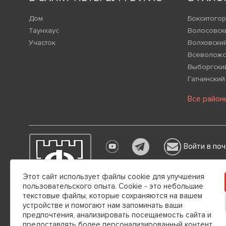
Дом
Бокситогор
Таунхаус
Волосовск
Участок
Волховски
Всеволожс
Выборгски
Гатчинский
Все район
Войти в поч
Настоящим информируем вас о том,
Этот сайт использует файлы cookie для улучшения
каких обстоятельствах не может пр
пользовательского опыта. Cookie - это небольшие
Гражданского кодекса РФ.
текстовые файлы, которые сохраняются на вашем
устройстве и помогают нам запоминать ваши
Общество с ограниченной ответственностью "РУССК
предпочтения, анализировать посещаемость сайта и
197022, г. Санкт-Петербург, вн.тер. г. Муниципальный Окр
предоставлять более персонализированный контент.