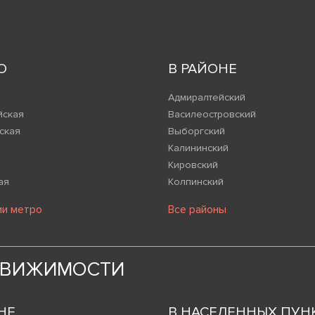
О
В РАЙОНЕ
Адмиралтейский
йская
Василеостровский
ская
Выборгский
Калининский
Кировский
ая
Колпинский
ии метро
Все районы
ДВИЖИМОСТИ
НЕ
В НАСЕЛЕННЫХ ПУН