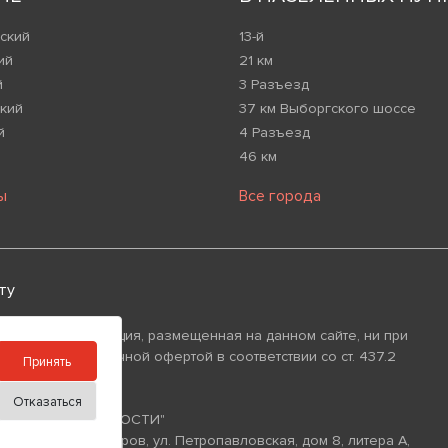
ский
13-й
ий
21 км
й
3 Разъезд
кий
37 км Выборгского шоссе
й
4 Разъезд
46 км
ы
Все города
ту
 что вся информация, размещенная на данном сайте, ни при
изнаваться публичной офертой в соответствии со ст. 437.2
Принять
Отказаться
ИЙ ФОНД НЕДВИЖИМОСТИ"
уг Аптекарский Остров, ул. Петропавловская, дом 8, литера А,