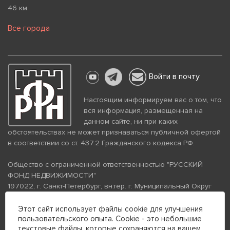
46 км
Все города
Войти в почту
Настоящим информируем вас о том, что
вся информация, размещенная на
данном сайте, ни при каких
обстоятельствах не может признаваться публичной офертой
в соответствии со ст. 437.2 Гражданского кодекса РФ.
Общество с ограниченной ответственностью "РУССКИЙ
ФОНД НЕДВИЖИМОСТИ"
197022, г. Санкт-Петербург, вн.тер. г. Муниципальный Округ
Аптекарский Остров, ул. Петропавловская, дом 8, литера А,
помещение 26Н, комната 103
Этот сайт использует файлы cookie для улучшения
пользовательского опыта. Cookie - это небольшие
ИНН 7813672570 КПП 781301001 ОГРН 1237800058870
текстовые файлы, которые сохраняются на вашем
Политика конфиденциальности
Политика обработки