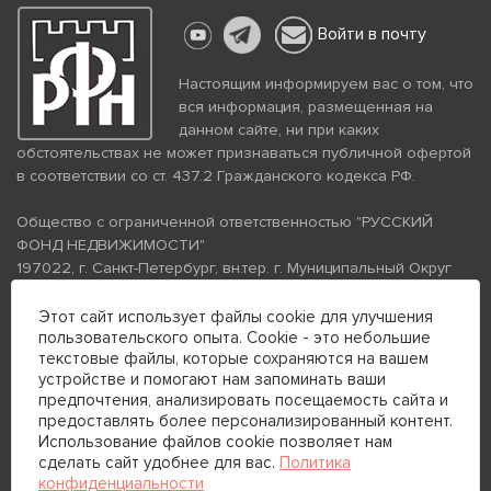
Войти в почту
Настоящим информируем вас о том, что
вся информация, размещенная на
данном сайте, ни при каких
обстоятельствах не может признаваться публичной офертой
в соответствии со ст. 437.2 Гражданского кодекса РФ.
Общество с ограниченной ответственностью "РУССКИЙ
ФОНД НЕДВИЖИМОСТИ"
197022, г. Санкт-Петербург, вн.тер. г. Муниципальный Округ
Аптекарский Остров, ул. Петропавловская, дом 8, литера А,
помещение 26Н, комната 103
Этот сайт использует файлы cookie для улучшения
пользовательского опыта. Cookie - это небольшие
ИНН 7813672570 КПП 781301001 ОГРН 1237800058870
текстовые файлы, которые сохраняются на вашем
Политика конфиденциальности
Политика обработки
устройстве и помогают нам запоминать ваши
персональных данных
предпочтения, анализировать посещаемость сайта и
Телефон для связи:
предоставлять более персонализированный контент.
+7 (812) 200-99-98
Использование файлов cookie позволяет нам
сделать сайт удобнее для вас.
Политика
+7 (812) 200-88-89
конфиденциальности